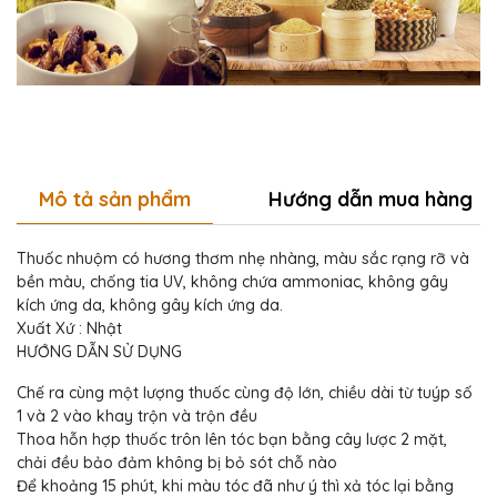
Mô tả sản phẩm
Hướng dẫn mua hàng
Thuốc nhuộm có hương thơm nhẹ nhàng, màu sắc rạng rỡ và
bền màu, chống tia UV, không chứa ammoniac, không gây
kích ứng da, không gây kích ứng da.
Xuất Xứ : Nhật
HƯỚNG DẪN SỬ DỤNG
Chế ra cùng một lượng thuốc cùng độ lớn, chiều dài từ tuýp số
1 và 2 vào khay trộn và trộn đều
Thoa hỗn hợp thuốc trôn lên tóc bạn bằng cây lược 2 mặt,
chải đều bảo đảm không bị bỏ sót chỗ nào
Để khoảng 15 phút, khi màu tóc đã như ý thì xả tóc lại bằng