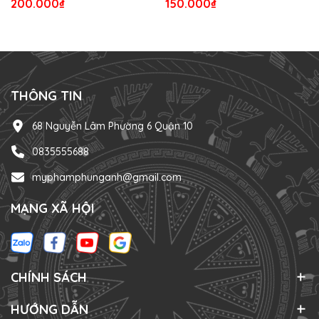
200.000₫
150.000₫
THÔNG TIN
68 Nguyễn Lâm Phường 6 Quận 10
0835555688
myphamphunganh@gmail.com
MẠNG XÃ HỘI
CHÍNH SÁCH
HƯỚNG DẪN