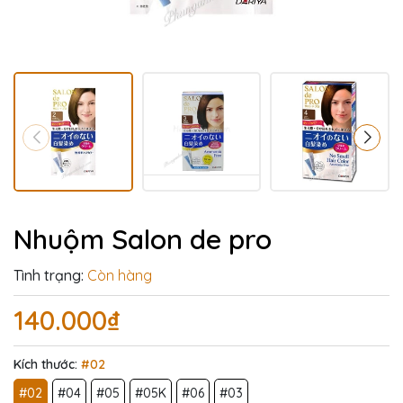
Nhuộm Salon de pro
Tình trạng:
Còn hàng
140.000₫
Kích thước:
#02
#02
#04
#05
#05K
#06
#03