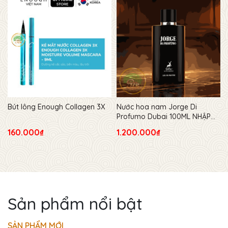
Bút lông Enough Collagen 3X
Nước hoa nam Jorge Di
Profumo Dubai 100ML NHẬP
TỪ USA
160.000₫
1.200.000₫
Sản phẩm nổi bật
SẢN PHẨM MỚI