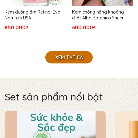
Kem dưỡng ẩm Retinol Eva
Kem chống nắng khoáng
Naturals USA
chất Alba Botanica Sheer
Mineral Broad Spectrum SPF
850.000₫
600.000₫
50
XEM TẤT CẢ
Set sản phẩm nổi bật