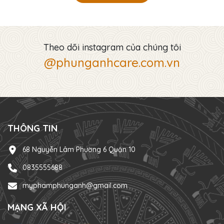
Theo dõi instagram của chúng tôi
@phunganhcare.com.vn
THÔNG TIN
68 Nguyễn Lâm Phường 6 Quận 10
0835555688
myphamphunganh@gmail.com
MẠNG XÃ HỘI