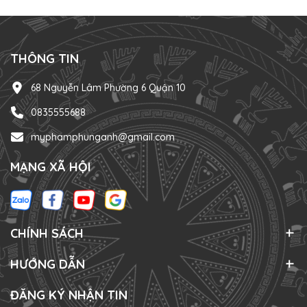
THÔNG TIN
68 Nguyễn Lâm Phường 6 Quận 10
0835555688
myphamphunganh@gmail.com
MẠNG XÃ HỘI
CHÍNH SÁCH
HƯỚNG DẪN
ĐĂNG KÝ NHẬN TIN