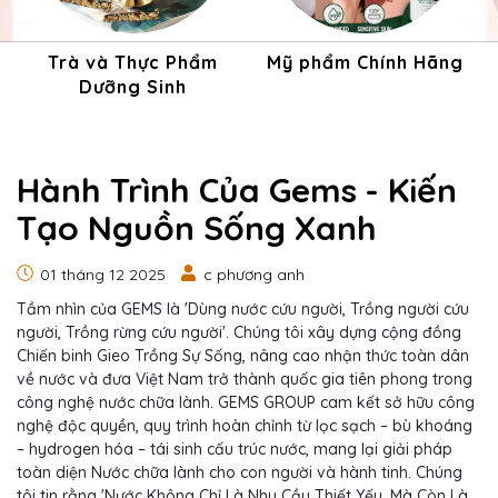
Trà và Thực Phẩm
Mỹ phẩm Chính Hãng
Dưỡng Sinh
Hành Trình Của Gems - Kiến
Tạo Nguồn Sống Xanh
01 tháng 12 2025
c phương anh
Tầm nhìn của GEMS là 'Dùng nước cứu người, Trồng người cứu
người, Trồng rừng cứu người'. Chúng tôi xây dựng cộng đồng
Chiến binh Gieo Trồng Sự Sống, nâng cao nhận thức toàn dân
về nước và đưa Việt Nam trở thành quốc gia tiên phong trong
công nghệ nước chữa lành. GEMS GROUP cam kết sở hữu công
nghệ độc quyền, quy trình hoàn chỉnh từ lọc sạch – bù khoáng
– hydrogen hóa – tái sinh cấu trúc nước, mang lại giải pháp
toàn diện Nước chữa lành cho con người và hành tinh. Chúng
tôi tin rằng 'Nước Không Chỉ Là Nhu Cầu Thiết Yếu, Mà Còn Là