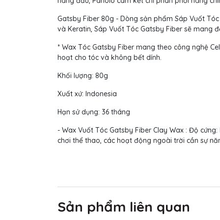
hàng đầu, Panolo cam kết chỉ phân phối hàng chính
Gatsby Fiber 80g - Dòng sản phẩm Sáp Vuốt Tóc 
và Keratin, Sáp Vuốt Tóc Gatsby Fiber sẽ mang đ
* Wax Tóc Gatsby Fiber mang theo công nghệ Cellul
hoạt cho tóc và không bết dính.
Khối lượng: 80g
Xuất xứ: Indonesia
Hạn sử dụng: 36 tháng
- Wax Vuốt Tóc Gatsby Fiber Clay Wax : Độ cứng: E
chơi thể thao, các hoạt động ngoài trời cần sự năn
Sản phẩm liên quan