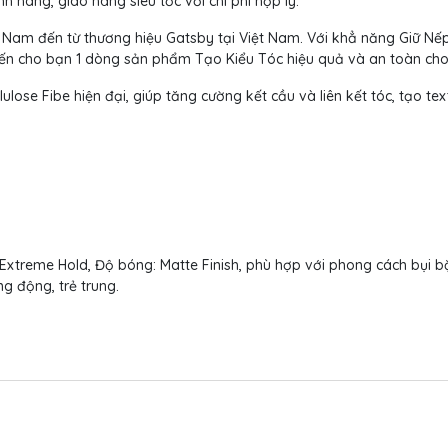
 hãng, giao hàng siêu tốc với chi phí hợp lý.
Nam đến từ thương hiệu Gatsby tại Việt Nam. Với khẳ năng Giữ Nếp
ến cho bạn 1 dòng sản phẩm Tạo Kiểu Tóc hiệu quả và an toàn cho
ose Fibe hiện đại, giúp tăng cường kết cầu và liên kết tóc, tạo tex
xtreme Hold, Độ bóng: Matte Finish, phù hợp với phong cách bụi bặm,
g động, trẻ trung.