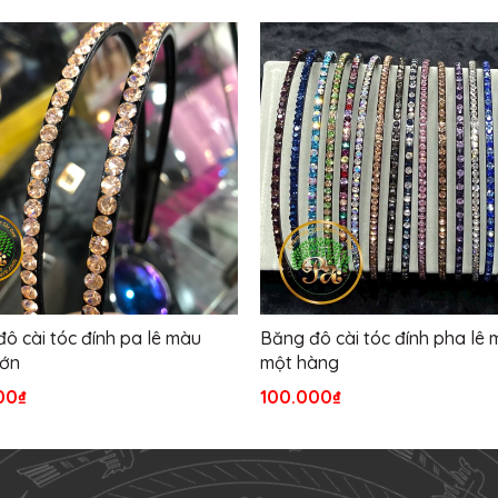
ô cài tóc đính pa lê màu
Băng đô cài tóc đính pha lê
lớn
một hàng
00₫
100.000₫