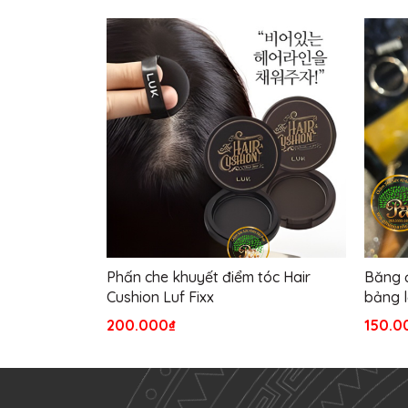
Phấn che khuyết điểm tóc Hair
Băng đ
Cushion Luf Fixx
bảng 
200.000₫
150.0