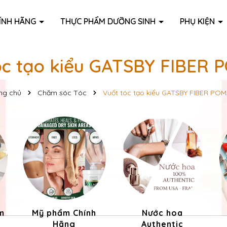
ÍNH HÃNG
THỰC PHẨM DƯỠNG SINH
PHỤ KIỆN
óc tạo kiểu GATSBY FIBER
ng chủ
Chăm sóc Tóc
Vuốt tóc tạo kiểu GATSBY FIBER PO
m
Mỹ phẩm Chính
Nước hoa
Hãng
Authentic