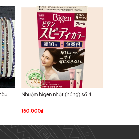
 màu
Nhuộm bigen nhật (hồng) số 4
Xịt Tóc Gats
160.000₫
90.000₫