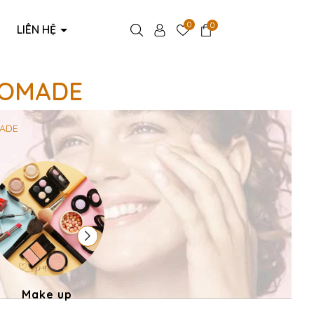
0
0
LIÊN HỆ
 POMADE
MADE
Make up
Phụ kiện thời trang