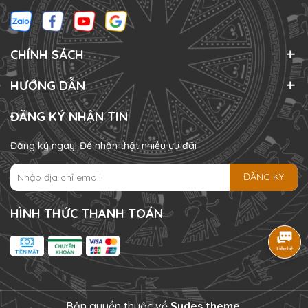
CHÍNH SÁCH
HƯỚNG DẪN
ĐĂNG KÝ NHẬN TIN
Đăng ký ngay! Để nhận thật nhiều ưu đãi
ĐĂNG KÝ
HÌNH THỨC THANH TOÁN
Bản quyền thuộc về
Sudes theme
.