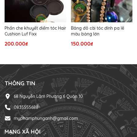
Phấn che khuyết điểm tóc Hair
Băng đô cài tóc đính pa lê
Cushion Luf Fixx
màu bảng lớn
200.000₫
150.000₫
THÔNG TIN
68 Nguyễn Lâm Phường 6 Quận 10
0835555688
myphamphunganh@gmail.com
MẠNG XÃ HỘI