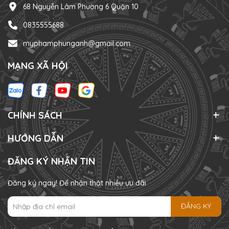
68 Nguyễn Lâm Phường 6 Quận 10
0835555688
myphamphunganh@gmail.com
MẠNG XÃ HỘI
CHÍNH SÁCH
HƯỚNG DẪN
ĐĂNG KÝ NHẬN TIN
Đăng ký ngay! Để nhận thật nhiều ưu đãi
ĐĂNG KÝ