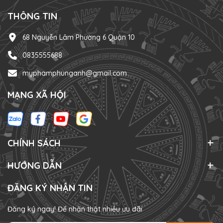
THÔNG TIN
68 Nguyễn Lâm Phường 6 Quận 10
0835555688
myphamphunganh@gmail.com
MẠNG XÃ HỘI
CHÍNH SÁCH
HƯỚNG DẪN
ĐĂNG KÝ NHẬN TIN
Đăng ký ngay! Để nhận thật nhiều ưu đãi