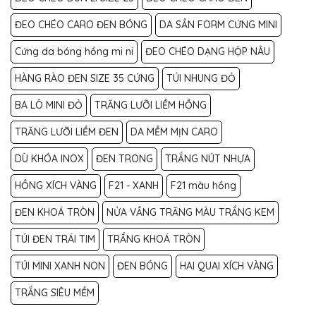
ĐEO CHÉO CARO ĐEN BÓNG
DA SẦN FORM CỨNG MINI
Cứng da bóng hồng mi ni
ĐEO CHÉO DẠNG HỘP NÂU
HÀNG RÀO ĐEN SIZE 35 CỨNG
TÚI NHUNG ĐỎ
BA LÔ MINI ĐỎ
TRĂNG LƯỠI LIỀM HỒNG
TRĂNG LƯỠI LIỀM ĐEN
DA MỀM MỊN CARO
DÙ KHÓA INOX
ĐEN TRONG
TRẮNG NÚT NHỰA
HỒNG XÍCH VÀNG
F21 - XANH
F21 màu hồng
ĐEN KHOÁ TRÒN
NỬA VẦNG TRĂNG MÀU TRẮNG KEM
TÚI ĐEN TRÁI TIM
TRẮNG KHOÁ TRÒN
TÚI MINI XANH NON
ĐEN BÓNG
HAI QUAI XÍCH VÀNG
TRẮNG SIÊU MỀM