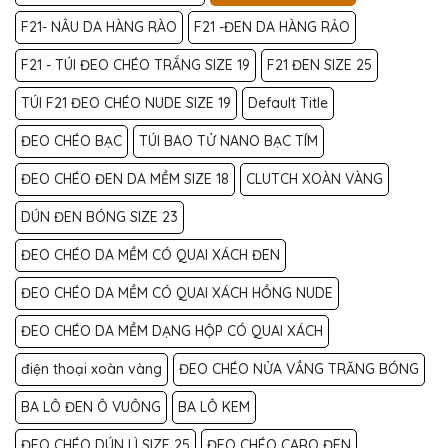
F21- NÂU DA HÀNG RÀO
F21 -ĐEN DA HÀNG RẢO
F21 - TÚI ĐEO CHÉO TRẮNG SIZE 19
F21 ĐEN SIZE 25
TÚI F21 ĐEO CHÉO NUDE SIZE 19
Default Title
ĐEO CHÉO BẠC
TÚI BAO TỬ NANO BẠC TÍM
ĐEO CHÉO ĐEN DA MỀM SIZE 18
CLUTCH XOÀN VÀNG
DÚN ĐEN BÓNG SIZE 23
ĐEO CHÉO DA MỀM CÓ QUAI XÁCH ĐEN
ĐEO CHÉO DA MỀM CÓ QUAI XÁCH HỒNG NUDE
ĐEO CHÉO DA MỀM DẠNG HỘP CÓ QUAI XÁCH
điện thoại xoàn vàng
ĐEO CHÉO NỬA VẦNG TRĂNG BÓNG
BA LÔ ĐEN Ô VUÔNG
BA LÔ KEM
ĐEO CHÉO DÚN LÌ SIZE 25
ĐEO CHÉO CARO ĐEN