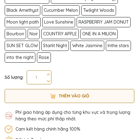
Black Amethyst
Cucumber Melon
Twilight Woods
Moon light path
Love Sunshine
RASPBERRY JAM DONUT
Bourbon
Noir
COUNTRY APPLE
ONE IN A MILION
SUN SET GLOW
Starlit Night
White Jasmine
Inthe stars
into the night
Rose
Số lượng:
THÊM VÀO GIỎ
Phí giao hàng áp dụng cho từng khu vực và trọng lượng
hàng theo mức phí thấp nhất.
Cam kết hàng chính hãng 100%