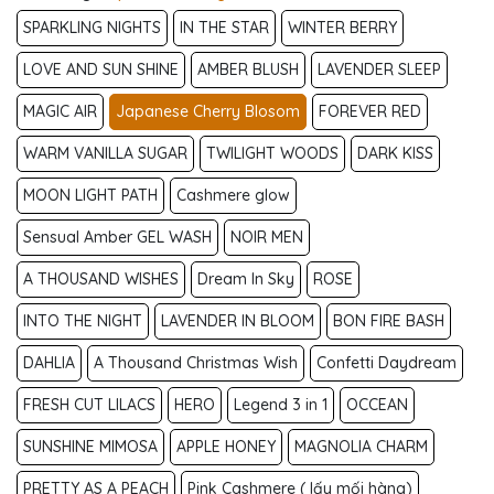
SPARKLING NIGHTS
IN THE STAR
WINTER BERRY
LOVE AND SUN SHINE
AMBER BLUSH
LAVENDER SLEEP
MAGIC AIR
Japanese Cherry Blosom
FOREVER RED
WARM VANILLA SUGAR
TWILIGHT WOODS
DARK KISS
MOON LIGHT PATH
Cashmere glow
Sensual Amber GEL WASH
NOIR MEN
A THOUSAND WISHES
Dream In Sky
ROSE
INTO THE NIGHT
LAVENDER IN BLOOM
BON FIRE BASH
DAHLIA
A Thousand Christmas Wish
Confetti Daydream
FRESH CUT LILACS
HERO
Legend 3 in 1
OCCEAN
SUNSHINE MIMOSA
APPLE HONEY
MAGNOLIA CHARM
PRETTY AS A PEACH
Pink Cashmere ( lấy mối hàng)