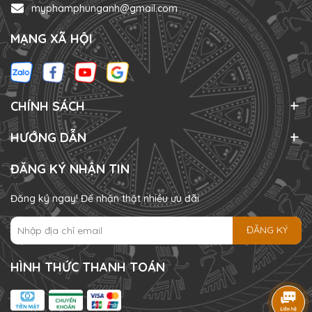
myphamphunganh@gmail.com
MẠNG XÃ HỘI
CHÍNH SÁCH
HƯỚNG DẪN
ĐĂNG KÝ NHẬN TIN
Đăng ký ngay! Để nhận thật nhiều ưu đãi
ĐĂNG KÝ
HÌNH THỨC THANH TOÁN