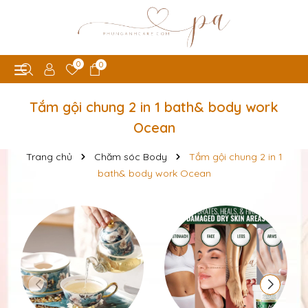
0
0
Tắm gội chung 2 in 1 bath& body work
Ocean
Trang chủ
Chăm sóc Body
Tắm gội chung 2 in 1
bath& body work Ocean