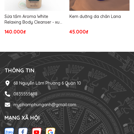
Sửa tắm Aroma White
Kem dưỡng da chân Lana
Relaxing Body Cleanser - xuất
xứ từ Hàn Quốc.
140.000₫
45.000₫
THÔNG TIN
68 Nguyễn Lâm Phường 6 Quận 10
0835555688
myphamphunganh@gmail.com
MẠNG XÃ HỘI