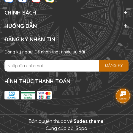
CHÍNH SÁCH
HƯỚNG DẪN
ĐĂNG KÝ NHẬN TIN
Đăng ký ngay! Để nhận thật nhiều ưu đãi
ĐĂNG KÝ
HÌNH THỨC THANH TOÁN
Bản quyền thuộc về
Sudes theme
.
Cung cấp bởi
Sapo