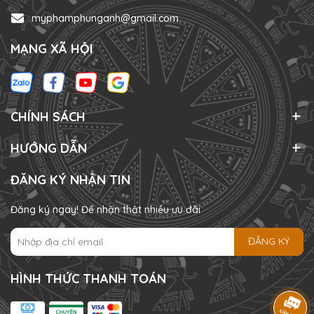
myphamphunganh@gmail.com
MẠNG XÃ HỘI
CHÍNH SÁCH
HƯỚNG DẪN
ĐĂNG KÝ NHẬN TIN
Đăng ký ngay! Để nhận thật nhiều ưu đãi
ĐĂNG KÝ
HÌNH THỨC THANH TOÁN