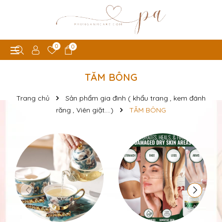
0
0
TĂM BÔNG
Trang chủ
Sản phẩm gia đình ( khẩu trang , kem đánh
răng , Viên giặt....)
TĂM BÔNG