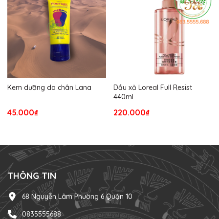
Kem dưỡng da chân Lana
Dầu xả Loreal Full Resist
440ml
45.000₫
220.000₫
THÔNG TIN
68 Nguyễn Lâm Phường 6 Quận 10
0835555688