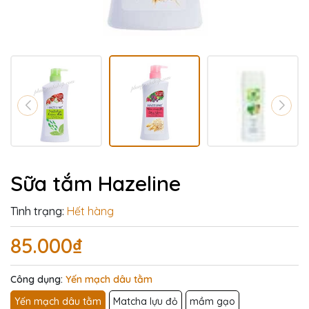
Sữa tắm Hazeline
Tình trạng:
Hết hàng
85.000₫
Công dụng:
Yến mạch dâu tằm
Yến mạch dâu tằm
Matcha lựu đỏ
mầm gạo