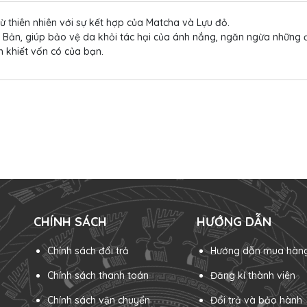
từ thiên nhiên với sự kết hợp của Matcha và Lựu đỏ.
ật Bản, giúp bảo vệ da khỏi tác hại của ánh nắng, ngăn ngừa nhữn
n khiết vốn có của bạn.
CHÍNH SÁCH
HƯỚNG DẪN
Chính sách đổi trả
Hướng dẫn mua hàn
Chính sách thanh toán
Đăng kí thành viên
Chính sách vận chuyển
Đổi trả và bảo hành