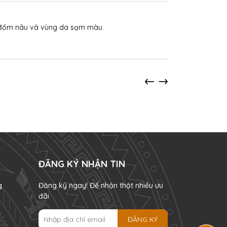
g đốm nâu và vùng da sạm màu.
ĐĂNG KÝ NHẬN TIN
g
Đăng ký ngay! Để nhận thật nhiều ưu
đãi
ĐĂNG KÝ