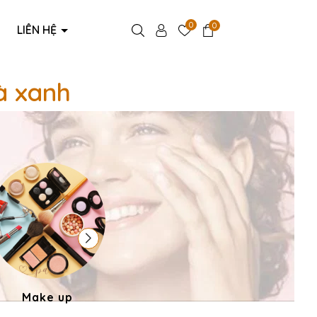
0
0
LIÊN HỆ
à xanh
Make up
Phụ kiện thời trang