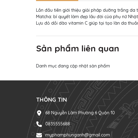
Lần đầu tiên giới thiệu giải pháp dưỡng trắng da 
Matcha: bí quyết làm đẹp lâu đời của phụ nữ Nh
Lựu đỏ dồi dào vitamin C giúp tại tạo làn da thuầ
Sản phẩm liên quan
Danh mục đang cập nhật sản phẩm
THÔNG TIN
68 Nguyễn Lâm Phường 6 Quận 10
0835555688
myphamphunganh@gmail.com