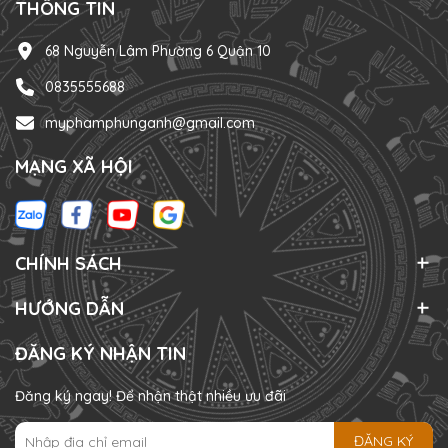
THÔNG TIN
68 Nguyễn Lâm Phường 6 Quận 10
0835555688
myphamphunganh@gmail.com
MẠNG XÃ HỘI
CHÍNH SÁCH
HƯỚNG DẪN
ĐĂNG KÝ NHẬN TIN
Đăng ký ngay! Để nhận thật nhiều ưu đãi
ĐĂNG KÝ