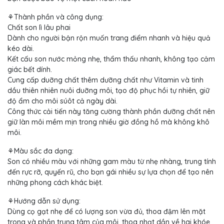
⚘Thành phần và công dụng:
Chất son lì lâu phai
Dành cho người bận rộn muốn trang điểm nhanh và hiệu quả
kéo dài.
Kết cấu son nước mỏng nhẹ, thẩm thấu nhanh, không tạo cảm
giác bết dính.
Cung cấp duỡng chất thêm dưỡng chất như Vitamin và tinh
dầu thiên nhiên nuôi duỡng môi, tạo độ phục hồi tự nhiên, giữ
độ ẩm cho môi súôt cả ngày dài.
Công thức cải tiến này tăng cường thành phần dưỡng chất nên
giữ làn môi mềm mịn trong nhiều giờ đồng hồ mà không khô
môi.
⚘Màu sắc đa dạng:
Son có nhiều màu với những gam màu từ nhẹ nhàng, trung tính
đến rực rỡ, quyến rũ, cho bạn gái nhiều sự lựa chọn để tạo nên
những phong cách khác biệt.
⚘Hướng dẫn sử dụng:
Dùng cọ gạt nhẹ để có lượng son vừa đủ, thoa đậm lên mặt
trong và phần trung tâm của môi, thoa nhạt dần về hai khóe