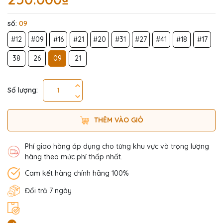
số:
09
#12
#09
#16
#21
#20
#31
#27
#41
#18
#17
38
26
09
21
Số lượng:
THÊM VÀO GIỎ
Phí giao hàng áp dụng cho từng khu vực và trọng lượng
hàng theo mức phí thấp nhất.
Cam kết hàng chính hãng 100%
Đổi trả 7 ngày