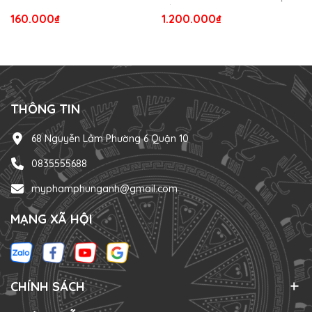
TỪ USA
160.000₫
1.200.000₫
THÔNG TIN
68 Nguyễn Lâm Phường 6 Quận 10
0835555688
myphamphunganh@gmail.com
MẠNG XÃ HỘI
CHÍNH SÁCH