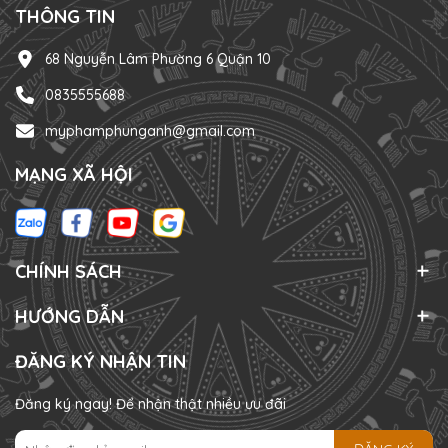
THÔNG TIN
68 Nguyễn Lâm Phường 6 Quận 10
0835555688
myphamphunganh@gmail.com
MẠNG XÃ HỘI
CHÍNH SÁCH
HƯỚNG DẪN
ĐĂNG KÝ NHẬN TIN
Đăng ký ngay! Để nhận thật nhiều ưu đãi