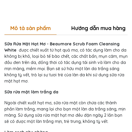
Mô tả sản phẩm
Hướng dẫn mua hàng
Sữa Rửa Mặt Hạt Mơ - Beaumore Scrub Foam Cleansing
White
được chiết xuất từ hạt quả mơ, có tác dụng làm cho da
không bị khô, loại bỏ tế bào chết, các chất bẩn, mụn cám, mụn
đầu đen trên da, đồng thời có tác dụng tái sinh và làm cho da
mịn màng, mềm mại. Bạn sẽ sử hữu một làn da trắng sáng
không tỳ vết, trả lại sự tươi trẻ của làn da khi sử dụng sữa rửa
mặt hạt mơ.
Sữa rửa mặt làm trắng da
Ngoài chiết xuất hạt mơ, sữa rửa mặt còn chứa các thành
phần làm trắng, mang lại cho bạn một làn da trắng sáng, mịn
màng. Sử dụng sữa rửa mặt hạt mơ đều đặn ngày 2 lần bạn
sẽ có được một làn trắng mịn, trẻ trung, không tỳ vết.