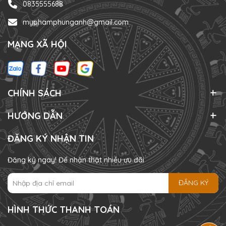
0835555688
myphamphunganh@gmail.com
MẠNG XÃ HỘI
CHÍNH SÁCH
HƯỚNG DẪN
ĐĂNG KÝ NHẬN TIN
Đăng ký ngay! Để nhận thật nhiều ưu đãi
ĐĂNG KÝ
HÌNH THỨC THANH TOÁN