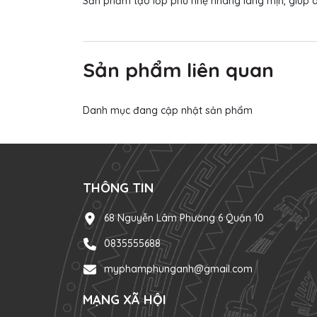
Sản phẩm tạo lớp phủ nhẹ nhàng láng mịn, giúp d
Sản phẩm liên quan
Danh mục đang cập nhật sản phẩm
THÔNG TIN
68 Nguyễn Lâm Phường 6 Quận 10
0835555688
myphamphunganh@gmail.com
MẠNG XÃ HỘI