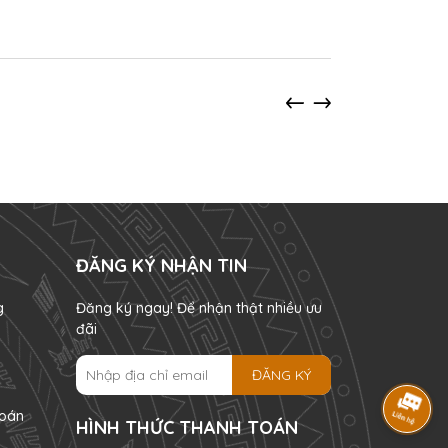
ĐĂNG KÝ NHẬN TIN
g
Đăng ký ngay! Để nhận thật nhiều ưu
đãi
ĐĂNG KÝ
oán
HÌNH THỨC THANH TOÁN