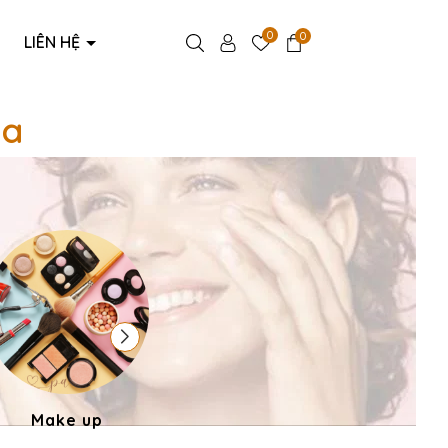
0
0
LIÊN HỆ
ma
Make up
Phụ kiện thời trang