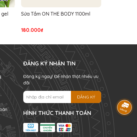
 gel
Sửa Tắm ON THE BODY 1100ml
Sữa tắm Ami
1000ml
180.000₫
300.000₫
ĐĂNG KÝ NHẬN TIN
g
Đăng ký ngay! Để nhận thật nhiều ưu
đãi
ĐĂNG KÝ
oán
HÌNH THỨC THANH TOÁN