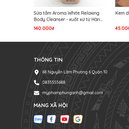
Sửa tắm Aroma White Relaxing
Kem d
Body Cleanser - xuất xứ từ Hàn
Quốc.
140.000₫
45.00
THÔNG TIN
68 Nguyễn Lâm Phường 6 Quận 10
0835555688
myphamphunganh@gmail.com
MẠNG XÃ HỘI