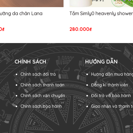
ưỡng da chân Lana
Tắm Simly0 heavenly shower
0₫
280.000₫
CHÍNH SÁCH
HƯỚNG DẪN
Chính sách đổi trả
Hướng dẫn mua hàn
Chính sách thanh toán
Đăng kí thành viên
Chính sách vận chuyển
Đổi trả và bảo hành
Chính sách bảo hành
Giao nhận và thanh t