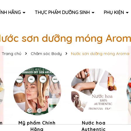
ÍNH HÃNG
THỰC PHẨM DƯỠNG SINH
PHỤ KIỆN
ước sơn dưỡng móng Aro
Trang chủ
Chăm sóc Body
Nước sơn dưỡng móng Aroma
m
Mỹ phẩm Chính
Nước hoa
Hãng
Authentic