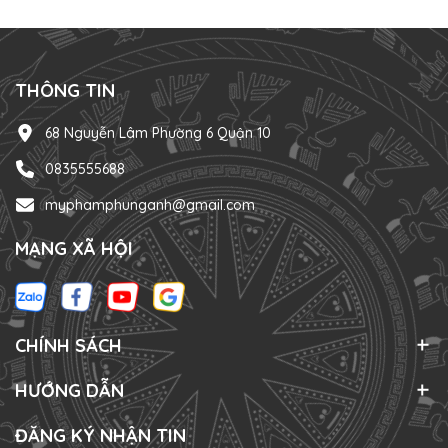
THÔNG TIN
68 Nguyễn Lâm Phường 6 Quận 10
0835555688
myphamphunganh@gmail.com
MẠNG XÃ HỘI
CHÍNH SÁCH
HƯỚNG DẪN
ĐĂNG KÝ NHẬN TIN