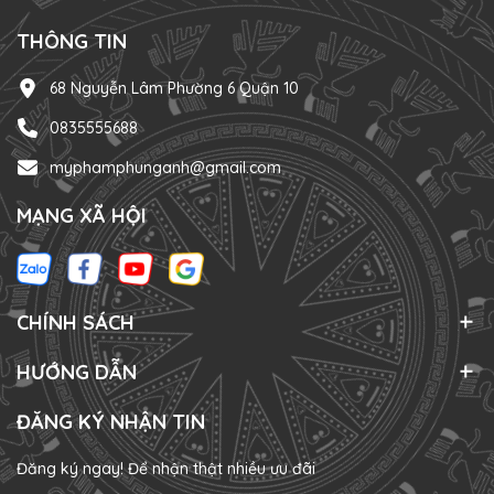
THÔNG TIN
68 Nguyễn Lâm Phường 6 Quận 10
0835555688
myphamphunganh@gmail.com
MẠNG XÃ HỘI
CHÍNH SÁCH
HƯỚNG DẪN
ĐĂNG KÝ NHẬN TIN
Đăng ký ngay! Để nhận thật nhiều ưu đãi