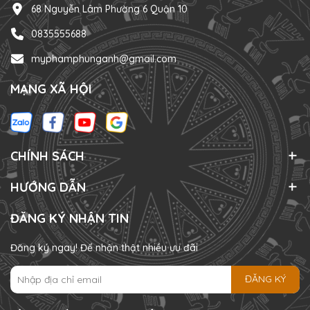
68 Nguyễn Lâm Phường 6 Quận 10
0835555688
myphamphunganh@gmail.com
MẠNG XÃ HỘI
CHÍNH SÁCH
HƯỚNG DẪN
ĐĂNG KÝ NHẬN TIN
Đăng ký ngay! Để nhận thật nhiều ưu đãi
ĐĂNG KÝ