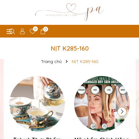
0
0
NỊT K285-160
Trang chủ
NỊT K285-160