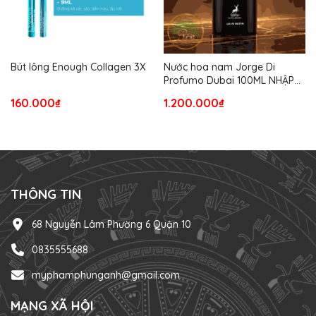
Bút lông Enough Collagen 3X
Nước hoa nam Jorge Di
Profumo Dubai 100ML NHẬP
TỪ USA
160.000₫
1.200.000₫
THÔNG TIN
68 Nguyễn Lâm Phường 6 Quận 10
0835555688
myphamphunganh@gmail.com
MẠNG XÃ HỘI