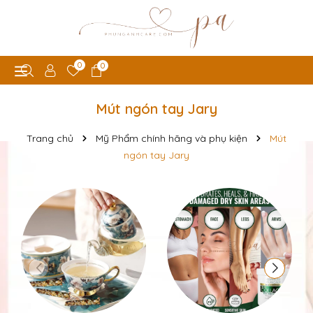
0
0
Mút ngón tay Jary
Trang chủ
Mỹ Phẩm chính hãng và phụ kiện
Mút
ngón tay Jary