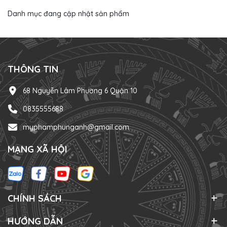
Danh mục đang cập nhật sản phẩm
THÔNG TIN
68 Nguyễn Lâm Phường 6 Quận 10
0835555688
myphamphunganh@gmail.com
MẠNG XÃ HỘI
CHÍNH SÁCH
HƯỚNG DẪN