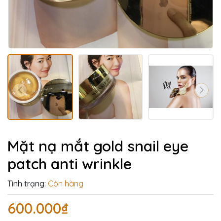
Mặt nạ mắt gold snail eye
patch anti wrinkle
Tình trạng:
Còn hàng
600.000₫