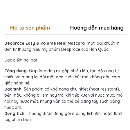
Mô tả sản phẩm
Hướng dẫn mua hàng
Deoproce Easy & Volume Real Mascara
, một loại chuốt mi
đến từ thương hiệu mỹ phẩm Deoproce của Hàn Quốc.
Đặc điểm nổi bật
Công dụng:
Giúp làm dày mi gấp nhiều lần, tạo độ cong tự
nhiên và mang lại đôi mắt đen cuốn hút mà không gây cảm
giác nặng nề.
Đặc tính:
Sản phẩm có khả năng chịu nhiệt (heat-resistant),
bền màu, không bị lem hay trôi khi tiếp xúc với nước mưa, mồ
hôi hay nước mắt, nhưng vẫn có thể dễ dàng tẩy sạch bằng
nước ấm.
Dung tích:
Thường được đóng gói ở dung tích 8ml hoặc 10ml
tùy phiên bản