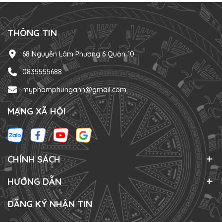
THÔNG TIN
68 Nguyễn Lâm Phường 6 Quận 10
0835555688
myphamphunganh@gmail.com
MẠNG XÃ HỘI
CHÍNH SÁCH
HƯỚNG DẪN
ĐĂNG KÝ NHẬN TIN