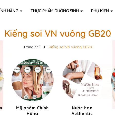
ÍNH HÃNG
THỰC PHẨM DƯỠNG SINH
PHỤ KIỆN
Kiếng soi VN vuông GB20
Trang chủ
Kiếng soi VN vuông GB20
m
Mỹ phẩm Chính
Nước hoa
Hãng
Authentic