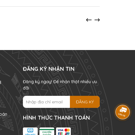
ĐĂNG KÝ NHẬN TIN
g
Đăng ký ngay! Để nhận thật nhiều ưu
đãi
ĐĂNG KÝ
oán
HÌNH THỨC THANH TOÁN