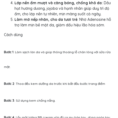
Lớp nền ẩm mượt và căng bóng, chống khô da:
Dầu
hạt hướng dương, jojoba và hạnh nhân giúp duy trì độ
ẩm, cho lớp nền tự nhiên, mịn màng suốt cả ngày.
Làm mờ nếp nhăn, cho da tươi trẻ
: Nhờ Adenosine hỗ
trợ làm mịn bề mặt da, giảm dấu hiệu lão hóa sớm.
Cách dùng
Bước 1
: Làm sạch làn da và giúp thông thoáng lỗ chân lông với sữa rửa
mặt.
Bước 2
: Thoa đều kem dưỡng da trước khi bắt đầu bước trang điểm
Bước 3
: Sử dụng kem chống nắng.
Bước 4
: Lấy một lượng BB cream vừa đủ ra mu bàn tay, dùng ngón tay