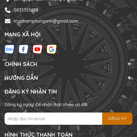
0835555688
myphamphunganh@gmail.com
MẠNG XÃ HỘI
CHÍNH SÁCH
HƯỚNG DẪN
ĐĂNG KÝ NHẬN TIN
Đăng ký ngay! Để nhận thật nhiều ưu đãi
ĐĂNG KÝ
HÌNH THỨC THANH TOÁN