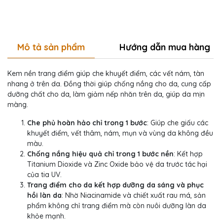
Mô tả sản phẩm
Hướng dẫn mua hàng
Kem nền trang điểm giúp che khuyết điểm, các vết nám, tàn
nhang ở trên da. Đồng thời giúp chống nắng cho da, cung cấp
dưỡng chất cho da, làm giảm nếp nhăn trên da, giúp da mịn
màng.
Che phủ hoàn hảo chỉ trong 1 bước
:
Giúp che giấu các
khuyết điểm, vết thâm, nám, mụn và vùng da không đều
màu.
Chống nắng hiệu quả chỉ trong 1 bước nền
: Kết hợp
Titanium Dioxide và Zinc Oxide bảo vệ da trước tác hại
của tia UV.
Trang điểm cho da kết hợp dưỡng da sáng và phục
hồi làn da
: Nhờ Niacinamide và chiết xuất rau má, sản
phẩm không chỉ trang điểm mà còn nuôi dưỡng làn da
khỏe mạnh.