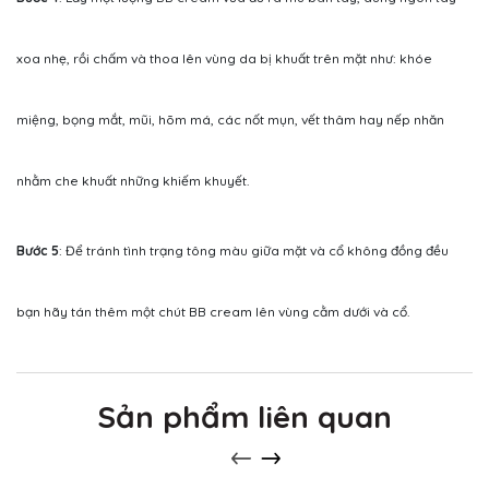
xoa nhẹ, rồi chấm và thoa lên vùng da bị khuất trên mặt như: khóe
miệng, bọng mắt, mũi, hõm má, các nốt mụn, vết thâm hay nếp nhăn
nhằm che khuất những khiếm khuyết.
Bước 5
: Để tránh tình trạng tông màu giữa mặt và cổ không đồng đều
bạn hãy tán thêm một chút BB cream lên vùng cằm dưới và cổ.
Sản phẩm liên quan