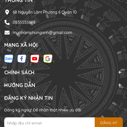
THÔNG TIN
68 Nguyễn Lâm Phường 6 Quận 10
0835555688
myphamphunganh@gmail.com
MẠNG XÃ HỘI
CHÍNH SÁCH
HƯỚNG DẪN
ĐĂNG KÝ NHẬN TIN
Đăng ký ngay! Để nhận thật nhiều ưu đãi
ĐĂNG KÝ