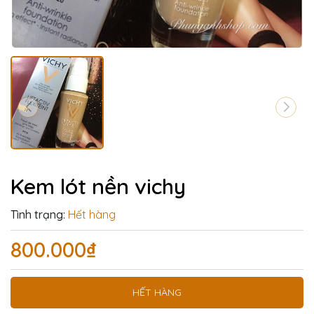
Kem lót nền vichy
Tình trạng:
Hết hàng
800.000₫
HẾT HÀNG