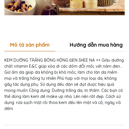
Mô tả sản phẩm
Hướng dẫn mua hàng
KEM DƯỠNG TRẮNG BÔNG HỒNG ĐEN SHEE NA ++ Giàu dưỡng
chất vitamin E&C giúp xóa đi các đốm đỒi mồi, vết nám đen...
Giữ ẩm da giúp da không bị khô mốc, làm cho làn da mềm
mại và trắng hồng tự nhiên Phù hợp với mọi loại da, không
gây tác dụng phụ. Sử dụng đều đặn sẽ đạt được hiệu quả
mong muốn Công dụng: Dưỡng trắng da, trị thâm. Các bạn có
thể dùng làm kem để make up nha. Lên nền rất đẹp. Cách sử
dụng: rửa sạch mặt rồi thoa kem đều lên mặt và cổ, ngày và
đêm.