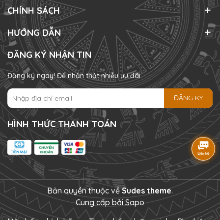
CHÍNH SÁCH
HƯỚNG DẪN
ĐĂNG KÝ NHẬN TIN
Đăng ký ngay! Để nhận thật nhiều ưu đãi
ĐĂNG KÝ
HÌNH THỨC THANH TOÁN
Bản quyền thuộc về
Sudes theme
.
Cung cấp bởi
Sapo