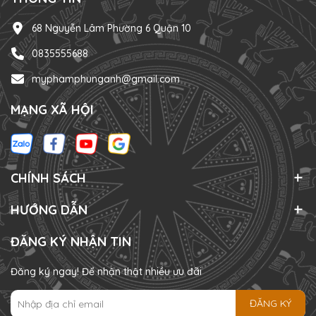
68 Nguyễn Lâm Phường 6 Quận 10
0835555688
myphamphunganh@gmail.com
MẠNG XÃ HỘI
CHÍNH SÁCH
HƯỚNG DẪN
ĐĂNG KÝ NHẬN TIN
Đăng ký ngay! Để nhận thật nhiều ưu đãi
ĐĂNG KÝ