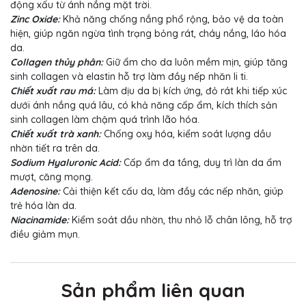
động xấu từ ánh nắng mặt trời.
Zinc Oxide:
Khả năng chống nắng phổ rộng, bảo vệ da toàn
hiện, giúp ngăn ngừa tình trạng bỏng rát, cháy nắng, láo hóa
da.
Collagen thủy phân:
Giữ ẩm cho da luôn mềm mịn, giúp tăng
sinh collagen và elastin hỗ trợ làm đầy nếp nhăn li ti.
Chiết xuất rau má:
Làm dịu da bị kích ứng, đỏ rát khi tiếp xúc
dưới ánh nắng quá lâu, có khả năng cấp ẩm, kích thích sản
sinh collagen làm chậm quá trình lão hóa.
Chiết xuất trà xanh:
Chống oxy hóa, kiểm soát lượng dầu
nhờn tiết ra trên da.
Sodium Hyaluronic Acid:
Cấp ẩm đa tầng, duy trì làn da ẩm
mượt, căng mọng.
Adenosine:
Cải thiện kết cấu da, làm đầy các nếp nhăn, giúp
trẻ hóa làn da.
Niacinamide:
Kiểm soát dầu nhờn, thu nhỏ lỗ chân lông, hỗ trợ
điều giảm mụn.
Sản phẩm liên quan