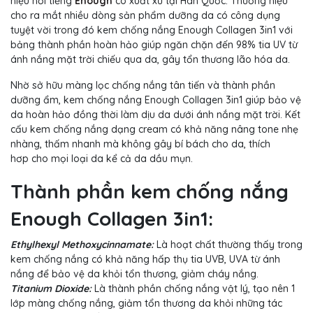
hiệu nổi tiếng
Enough
có xuất xứ tại Hàn Quốc. Thương hiệu
cho ra mắt nhiều dòng sản phẩm dưỡng da có công dụng
tuyệt vời trong đó kem chống nắng Enough Collagen 3in1 với
bảng thành phần hoàn hảo giúp ngăn chặn đến 98% tia UV từ
ánh nắng mặt trời chiếu qua da, gây tổn thương lão hóa da.
Nhờ sở hữu màng lọc chống nắng tân tiến và thành phần
dưỡng ẩm, kem chống nắng Enough Collagen 3in1 giúp bảo vệ
da hoàn hảo đồng thời làm dịu da dưới ánh nắng mặt trời. Kết
cấu kem chống nắng dạng cream có khả năng nâng tone nhẹ
nhàng, thấm nhanh mà không gây bí bách cho da, thích
hơp cho mọi loại da kể cả da dầu mụn.
Thành phần kem chống nắng
Enough Collagen 3in1:
Ethylhexyl Methoxycinnamate:
Là hoạt chất thường thấy trong
kem chống nắng có khả năng hấp thụ tia UVB, UVA từ ánh
nắng để bảo vệ da khỏi tổn thương, giảm cháy nắng.
Titanium Dioxide:
Là thành phần chống nắng vật lý, tạo nên 1
lớp màng chống nắng, giảm tổn thương da khỏi những tác