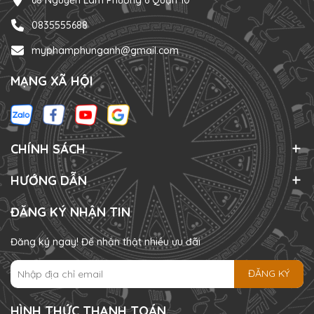
0835555688
myphamphunganh@gmail.com
MẠNG XÃ HỘI
CHÍNH SÁCH
HƯỚNG DẪN
ĐĂNG KÝ NHẬN TIN
Đăng ký ngay! Để nhận thật nhiều ưu đãi
ĐĂNG KÝ
HÌNH THỨC THANH TOÁN