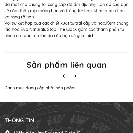
da mặt của chúng tôi cung cấp độ ẩm dịu nhẹ. Làn da của bạn
sẽ cảm thấy mịn màng hơn và trông trẻ hơn, khỏe mạnh hơn
và rạng rỡ hơn.
Với sự kết hợp của các chiết xuất từ ​​trái cây và hoa,Kem chống
lão hóa Eva Naturals Stop The Clock gồm các thành phần tự
nhiên an toàn mà làn da của bạn sẽ yêu thích.
Sản phẩm liên quan
Danh mục đang cập nhật sản phẩm
THÔNG TIN
68 Nguyễn Lâm Phường 6 Quận 10