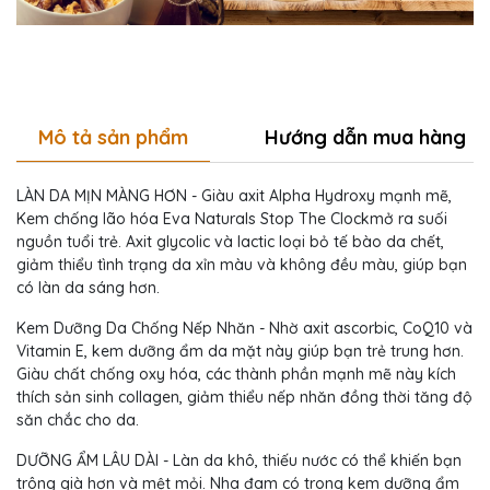
Mô tả sản phẩm
Hướng dẫn mua hàng
LÀN DA MỊN MÀNG HƠN - Giàu axit Alpha Hydroxy mạnh mẽ,
Kem chống lão hóa Eva Naturals Stop The Clockmở ra suối
nguồn tuổi trẻ. Axit glycolic và lactic loại bỏ tế bào da chết,
giảm thiểu tình trạng da xỉn màu và không đều màu, giúp bạn
có làn da sáng hơn.
Kem Dưỡng Da Chống Nếp Nhăn - Nhờ axit ascorbic, CoQ10 và
Vitamin E, kem dưỡng ẩm da mặt này giúp bạn trẻ trung hơn.
Giàu chất chống oxy hóa, các thành phần mạnh mẽ này kích
thích sản sinh collagen, giảm thiểu nếp nhăn đồng thời tăng độ
săn chắc cho da.
DƯỠNG ẨM LÂU DÀI - Làn da khô, thiếu nước có thể khiến bạn
trông già hơn và mệt mỏi. Nha đam có trong kem dưỡng ẩm