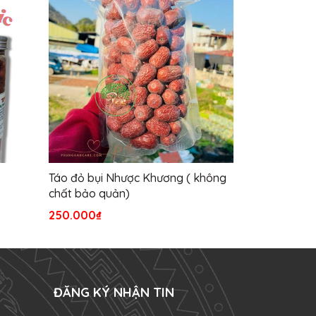
Táo đỏ bụi Nhược Khương ( không
Nước dinh d
chất bảo quản)
250.000₫
1.100.000₫
ĐĂNG KÝ NHẬN TIN