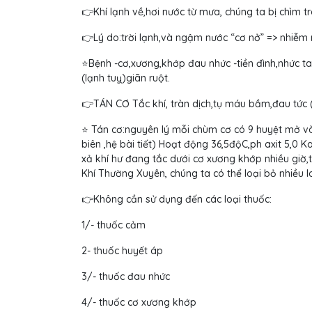
👉Khí lạnh về,hơi nước từ mưa, chúng ta bị chìm 
👉Lý do:trời lạnh,và ngậm nước “cơ nở” => nhiễm n
⭐Bệnh -cơ,xương,khớp đau nhức -tiền đình,nhức ta
(lạnh tuỵ)giãn ruột.
👉TÁN CƠ Tắc khí, tràn dịch,tụ máu bầm,đau tức (
⭐ Tán cơ:nguyên lý mỗi chùm cơ có 9 huyệt mở v
biên ,hệ bài tiết) Hoạt động 36,5độC,ph axit 5,0
xả khí hư đang tắc dưới cơ xương khớp nhiều giờ
Khí Thường Xuyên, chúng ta có thể loại bỏ nhiều 
👉Không cần sử dụng đến các loại thuốc:
1/- thuốc cảm
2- thuốc huyết áp
3/- thuốc đau nhức
4/- thuốc cơ xương khớp