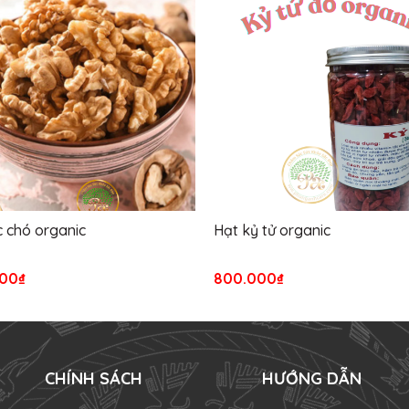
 chó organic
Hạt kỷ tử organic
00₫
800.000₫
CHÍNH SÁCH
HƯỚNG DẪN