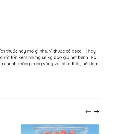
ích thuốc hay mổ gì nhé, vì thuốc có dexa... ( hay
 và rất tốn kém nhưng sẽ kg bao giờ hết bệnh . Pa
 nhanh chóng trong vòng vài phút thôi , nếu làm