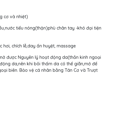
g cơ và nhiệt)
ều,nước tiểu nóng(thận)phù chân tay -khó đại tiện
 hơi, chích lễ,day ấn huyệt, massage
 mở được Nguyên lý hoạt động da(thần kinh ngoại
t động da,nên khi bôi thấm da có thể giãn,mở để
goại biên. Bảo vệ cá nhân bằng Tán Cơ và Trượt