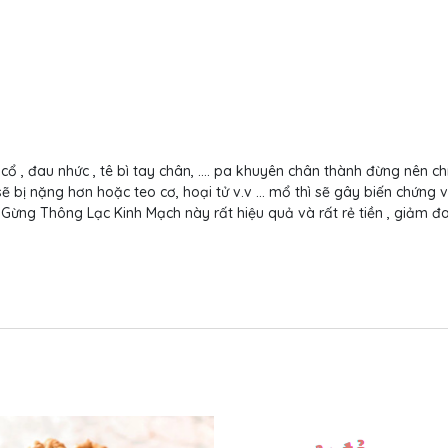
cổ , đau nhức , tê bì tay chân, .... pa khuyên chân thành đừng nên ch
ẽ bị nặng hơn hoặc teo cơ, hoại tử v.v ... mổ thì sẽ gây biến chứng
g Thông Lạc Kinh Mạch này rất hiệu quả và rất rẻ tiền , giảm đau