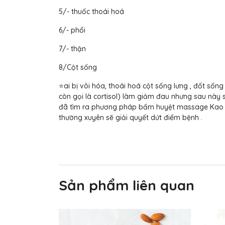
5/- thuốc thoái hoá
6/- phổi
7/- thận
8/Cột sống
⭐ai bị vôi hóa, thoái hoá cột sống lưng , đốt sống 
còn gọi là cortisol) làm giảm đau nhưng sau này s
đã tìm ra phương pháp bấm huyệt massage Kao Gừn
thường xuyên sẽ giải quyết dứt điểm bệnh .
Sản phẩm liên quan