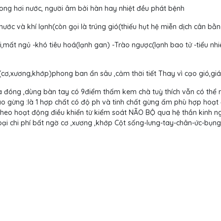
trong hơi nước, người âm bởi hàn hay nhiệt đều phát bệnh
ước và khí lạnh(còn gọi là trúng gió(thiếu hụt hệ miễn dịch cân bằn
i,mất ngủ -khó tiêu hoá(lạnh gan) -Trào ngược(lạnh bao tử -tiểu nhi
cơ,xương,khớp)phong ban ẩn sâu ,cảm thời tiết Thay vì cạo gió,giác
à đóng ,dùng bàn tay có 9điểm thấm kem chà tuỳ thích vẫn có thể
 Kao gừng :là 1 hợp chất có độ ph và tinh chất gừng ấm phù hợp hoạ
,theo hoạt động điều khiển từ kiểm soát NÃO BỘ qua hệ thần kinh n
loại chi phí bất ngờ cơ ,xương ,khớp Cột sống-lưng-tay-chân-ức-bụng