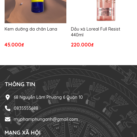
Kem dưỡng da chân Lana
Dầu xả Loreal Full Resist
440ml
45.000₫
220.000₫
THÔNG TIN
68 Nguyễn Lâm Phường 6 Quận 10
0835555688
myphamphunganh@gmail.com
MẠNG XÃ HỘI