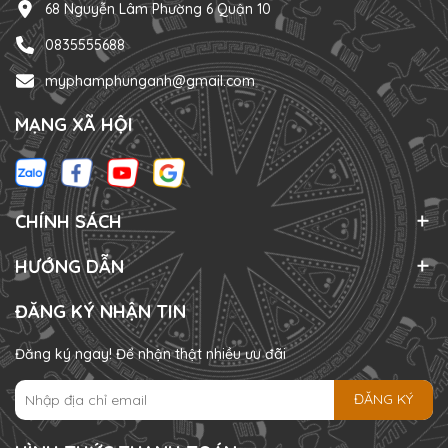
68 Nguyễn Lâm Phường 6 Quận 10
0835555688
myphamphunganh@gmail.com
MẠNG XÃ HỘI
CHÍNH SÁCH
HƯỚNG DẪN
ĐĂNG KÝ NHẬN TIN
Đăng ký ngay! Để nhận thật nhiều ưu đãi
ĐĂNG KÝ