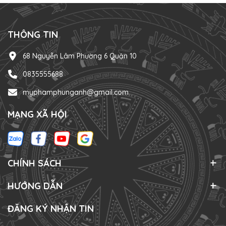
THÔNG TIN
68 Nguyễn Lâm Phường 6 Quận 10
0835555688
myphamphunganh@gmail.com
MẠNG XÃ HỘI
CHÍNH SÁCH
HƯỚNG DẪN
ĐĂNG KÝ NHẬN TIN