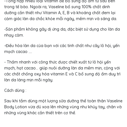
-Tổng hợp nhiều loại vitamin để bổ sung độ ẩm từ sâu bên
trong tế bào. Ngoài ra, Vaseline bổ sung 100% chất dinh
dưỡng cần thiết như Vitamin A, E, B và khoáng chất đem lại
cảm giác làn da chắc khỏe mỗi ngày, mềm mịn và sáng da.
-Sản phẩm không gây dị ứng da, đặc biệt sử dụng cho làn da
nhạy cảm.
-Điều hòa làn da của bạn với các tinh chất như cây lô hội, yến
mạch cacao ....
- Thấm nhanh với công thức được chiết xuất từ lô hội yến
mạch, hạt cacao… giúp nuôi dưỡng làn da mềm mịn, cộng với
các chất chống oxy hóa vitamin E và C bổ sung độ ẩm duy trì
làn da láng mịn mỗi ngày.
Cách dùng :
Sau khi tắm dùng một lượng sữa dưỡng thể toàn thân Vaseline
Body Lotion vừa đủ xoa lên những vùng như khủy tay, chân và
những vùng khác cần thiết trên cơ thể.