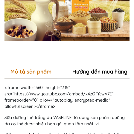
Mô tả sản phẩm
Hướng dẫn mua hàng
<iframe width="560" height="315"
src="https://www.youtube.com/embed/x4zOfYcwV7E"
frameborder="0" allow="autoplay; encrypted-media"
allowfullscreen></iframe>
Sữa dưỡng thể trắng da VASELINE là dòng sản phẩm dưỡng
da cơ thể được nhiều bạn gái quan tâm nhất. vì: