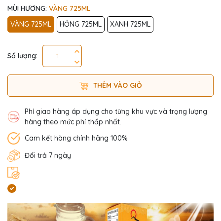
MÙI HƯƠNG:
VÀNG 725ML
VÀNG 725ML
HỒNG 725ML
XANH 725ML
Số lượng:
THÊM VÀO GIỎ
Phí giao hàng áp dụng cho từng khu vực và trọng lượng
hàng theo mức phí thấp nhất.
Cam kết hàng chính hãng 100%
Đổi trả 7 ngày