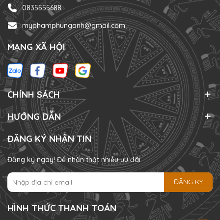
0835555688
myphamphunganh@gmail.com
MẠNG XÃ HỘI
CHÍNH SÁCH
HƯỚNG DẪN
ĐĂNG KÝ NHẬN TIN
Đăng ký ngay! Để nhận thật nhiều ưu đãi
ĐĂNG KÝ
HÌNH THỨC THANH TOÁN