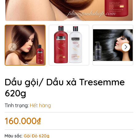
Dầu gội/ Dầu xả Tresemme
620g
Tình trạng:
Hết hàng
160.000₫
Màu sắc:
Gội Đỏ 620g