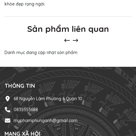
khỏe đẹp rạng ngời.
Sản phẩm liên quan
Danh mục đang cập nhật sản phẩm
THÔNG TIN
68 Nguyễn Lâm Phường 6 Quận 10
0835555688
myphamphunganh@gmail.com
MẠNG XÃ HỘI