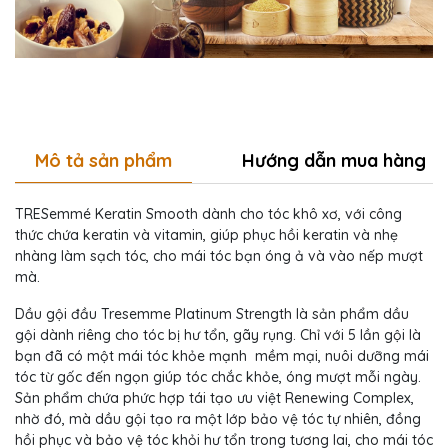
Mô tả sản phẩm
Hướng dẫn mua hàng
TRESemmé Keratin Smooth dành cho tóc khô xơ, với công
thức chứa keratin và vitamin, giúp phục hồi keratin và nhẹ
nhàng làm sạch tóc, cho mái tóc bạn óng ả và vào nếp mượt
mà.
Dầu gội đầu Tresemme Platinum Strength là sản phẩm dầu
gội dành riêng cho tóc bị hư tổn, gãy rụng. Chỉ với 5 lần gội là
bạn đã có một mái tóc khỏe mạnh mềm mại, nuôi dưỡng mái
tóc từ gốc đến ngọn giúp tóc chắc khỏe, óng mượt mỗi ngày.
Sản phẩm chứa phức hợp tái tạo ưu việt Renewing Complex,
nhờ đó, mà dầu gội tạo ra một lớp bảo vệ tóc tự nhiên, đồng
hồi phục và bảo vệ tóc khỏi hư tổn trong tương lai, cho mái tóc