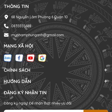
THÔNG TIN
68 Nguyễn Lâm Phường 6 Quận 10
0835555688
myphamphunganh@gmail.com
MẠNG XÃ HỘI
CHÍNH SÁCH
HƯỚNG DẪN
ĐĂNG KÝ NHẬN TIN
Đăng ký ngay! Để nhận thật nhiều ưu đãi