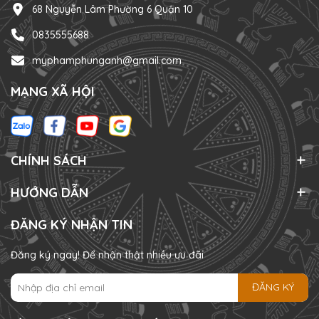
68 Nguyễn Lâm Phường 6 Quận 10
0835555688
myphamphunganh@gmail.com
MẠNG XÃ HỘI
CHÍNH SÁCH
HƯỚNG DẪN
ĐĂNG KÝ NHẬN TIN
Đăng ký ngay! Để nhận thật nhiều ưu đãi
ĐĂNG KÝ