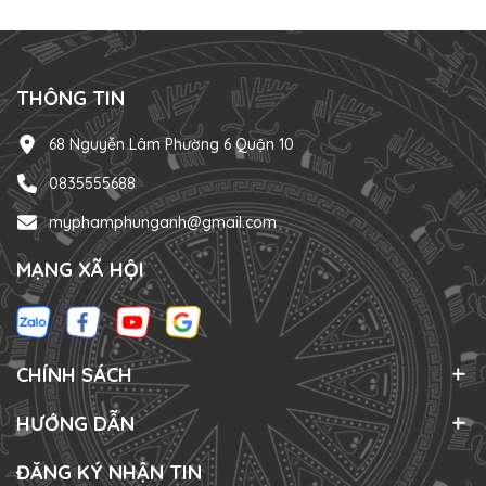
THÔNG TIN
68 Nguyễn Lâm Phường 6 Quận 10
0835555688
myphamphunganh@gmail.com
MẠNG XÃ HỘI
CHÍNH SÁCH
HƯỚNG DẪN
ĐĂNG KÝ NHẬN TIN