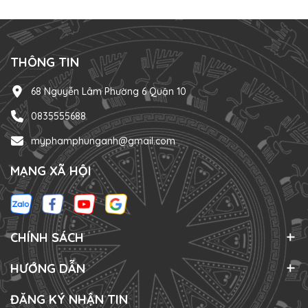
THÔNG TIN
68 Nguyễn Lâm Phường 6 Quận 10
0835555688
myphamphunganh@gmail.com
MẠNG XÃ HỘI
CHÍNH SÁCH
HƯỚNG DẪN
ĐĂNG KÝ NHẬN TIN