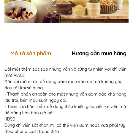
Mô tả sản phẩm
Hướng dẫn mua hàng
Đôi mắt thêm sắc sảo nhưng vẫn vô cùng tự nhiên với chì viền
mắt RIACE
Đầu chì mềm mịn dễ dàng bám màu vào da mà không gây
đau rát khi sử dụng.
- Thành phần an toàn cho mắt nhưng vẫn đảm bảo khả năng
lâu trôi, bền màu suốt ngày dài.
- Thân chì chắc chắn, dễ dàng điều khiển giúp việc kẻ viền mắt
dễ dàng hơn bao giờ hết.
HDSD:
Dùng chì viền sát chân mi, có thể viền đậm hoặc vừa phải tùy
theo phong cách trang điểm