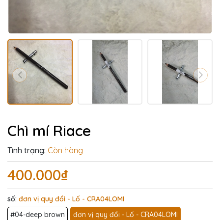
Chì mí Riace
Tình trạng:
Còn hàng
400.000₫
số:
đơn vị quy đổi - Lố - CRA04LOMI
#04-deep brown
đơn vị quy đổi - Lố - CRA04LOMI