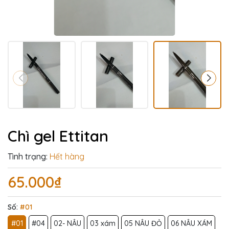
Chì gel Ettitan
Tình trạng:
Hết hàng
65.000₫
Số:
#01
#01
#04
02- NÂU
03 xám
05 NÂU ĐỎ
06 NÂU XÁM