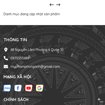
Danh mục đang cập nhật sản phẩm
THÔNG TIN
68 Nguyễn Lâm Phường 6 Quận 10
0835555688
myphamphunganh@gmail.com
MẠNG XÃ HỘI
CHÍNH SÁCH