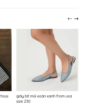
thoại
giày bít mũi xoàn xanh from usa
Túi nâu rua 
size 230