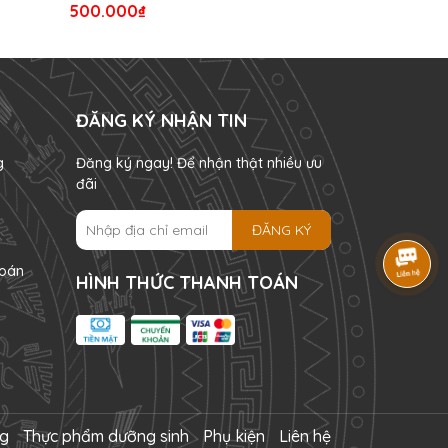
500.000₫
800.000₫
ĐĂNG KÝ NHẬN TIN
g
Đăng ký ngay! Để nhận thật nhiều ưu
đãi
ĐĂNG KÝ
oán
HÌNH THỨC THANH TOÁN
ng
Thực phẩm dưỡng sinh
Phụ kiện
Liên hệ