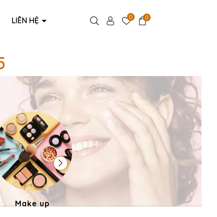
0
0
LIÊN HỆ
5
5
Make up
Phụ kiện thời trang