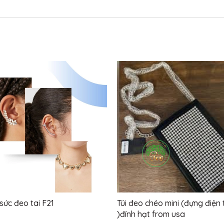
sức đeo tai F21
Túi đeo chéo mini (đựng điện 
)đính hạt from usa