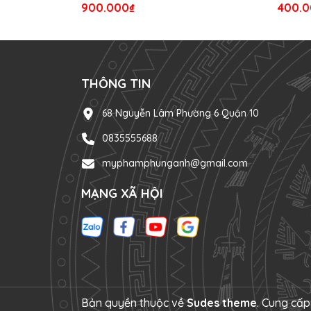
900.000₫
400.0
THÔNG TIN
68 Nguyễn Lâm Phường 6 Quận 10
0835555688
myphamphunganh@gmail.com
MẠNG XÃ HỘI
Bản quyền thuộc về
Sudes theme
.
Cung cấp