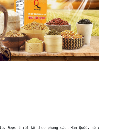
lê. Được thiết kế theo phong cách Hàn Quốc, nó chủ yếu được sử d