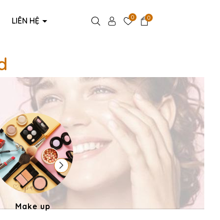
0
0
LIÊN HỆ
d
Make up
Phụ kiện thời trang