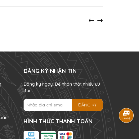
ĐĂNG KÝ NHẬN TIN
g
Đăng ký ngay! Để nhận thật nhiều ưu
đãi
ĐĂNG KÝ
oán
HÌNH THỨC THANH TOÁN