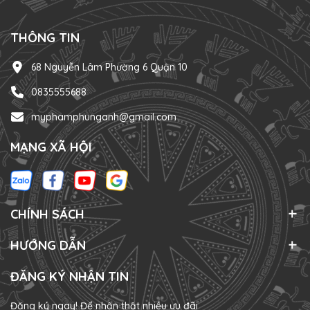
THÔNG TIN
68 Nguyễn Lâm Phường 6 Quận 10
0835555688
myphamphunganh@gmail.com
MẠNG XÃ HỘI
CHÍNH SÁCH
HƯỚNG DẪN
ĐĂNG KÝ NHẬN TIN
Đăng ký ngay! Để nhận thật nhiều ưu đãi