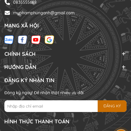
0835555688
myphamphunganh@gmail.com
MẠNG XÃ HỘI
CHÍNH SÁCH
HƯỚNG DẪN
ĐĂNG KÝ NHẬN TIN
Đăng ký ngay! Để nhận thật nhiều ưu đãi
ĐĂNG KÝ
HÌNH THỨC THANH TOÁN