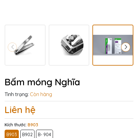
Bấm móng Nghĩa
Tình trạng:
Còn hàng
Liên hệ
Kích thước:
B903
B903
B902
B- 904